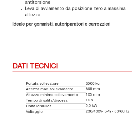
antitorsione
Leva di avviamento da posizione zero a massima
altezza
Ideale per gommisti, autoriparatori e carrozzieri
DATI TECNICI
Portata sollevatore
3500 kg
895 mm
Altezza max. sollevamento
105 mm
Altezza minima sollevamento
16 s
Tempo di salita/discesa
2,2 kW
Unità idraulica
230/400V- 3Ph - 50/60Hz
Voltaggio