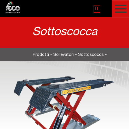
IT
Sottoscocca
Prodotti
»
Sollevatori
»
Sottoscocca
»