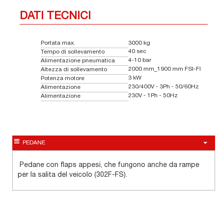
DATI TECNICI
Portata max.
3000 kg
40 sec
Tempo di sollevamento
4-10 bar
Alimentazione pneumatica
2000 mm_1900 mm FSI-FI
Altezza di sollevamento
3 kW
Potenza motore
230/400V - 3Ph - 50/60Hz
Alimentazione
230V - 1Ph - 50Hz
Alimentazione
PEDANE
Pedane con flaps appesi, che fungono anche da rampe
per la salita del veicolo (302F-FS).