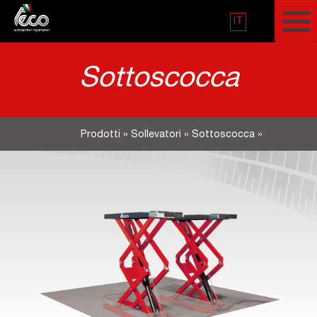
IT
Sottoscocca
Prodotti
»
Sollevatori
»
Sottoscocca
»