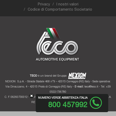
Privacy
I nostri valori
Codice di Comportamento Societario
TECO
è un brand del Gruppo
NEXION
S.p.A. - Strada Statale 468 n°9 – 42015 Correggio (RE) Italy - Sede operativa:
Via Dinazzano, 4 - 42015 Prato di Correggio (RE) Italy -
E-mail:
teco@teco.it
- Tel: +39
0522/736780
✖
C. F. 06260730012 - P. IVA 01700320359 - Registro imprese RE 06260730012 - R.E.A.
NUMERO VERDE ASSISTENZA ITALIA
RE 207099 - Cap. Soc. Euro 10.000.000 i.v.
800 457992