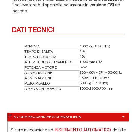
il sollevatore è disponibile solamente in
versione CSI
ad
incasso.
DATI TECNICI
PORTATA
4000 Kg (8820 lbs)
40s
TEMPO DI SALITA
40s
TEMPO DI DISCESA
1900 mm (75")
ALTEZZA DI SOLLEVAMENTO
3kW
POTENZA MOTORE
230/400V - 3Ph - 50/60Hz
ALIMENTAZIONE
230V - 1Ph - 50Hz
ALIMENTAZIONE
800 Kg (1765 lbs)
PESO IMBALLO
1000x1600x700 mm
DIMENSIONI IMBALLO
SICURE MECCANICHE A CREMAGLIERA
Sicure meccaniche ad
INSERIMENTO AUTOMATICO
dotate