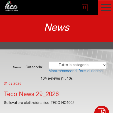
IT
News
Categoria:
News:
Mostra/nascondi form di ricerca
104 e-news
(1 : 10).
31.07.2026
Teco News 29_2026
Sollevatore elettroidraulico TECO HC4002