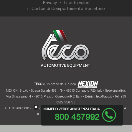
Privacy
I nostri valori
Codice di Comportamento Societario
TECO
è un brand del Gruppo
NEXION
S.p.A. - Strada Statale 468 n°9 – 42015 Correggio (RE) Italy - Sede operativa:
Via Dinazzano, 4 - 42015 Prato di Correggio (RE) Italy -
E-mail:
teco@teco.it
- Tel: +39
0522/736780
✖
C. F. 06260730012 - P. IVA 01700320359 - Registro imprese RE 06260730012 - R.E.A.
NUMERO VERDE ASSISTENZA ITALIA
RE 207099 - Cap. Soc. Euro 10.000.000 i.v.
800 457992