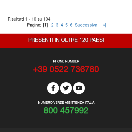
Risultati 1 - 10 su 104
Pagine:
[1]
2
3
4
5
6
Successiva
»|
PRESENTI IN OLTRE 120 PAESI
PHONE NUMBER
+39 0522 736780
NUMERO VERDE ASSISTENZA ITALIA
800 457992