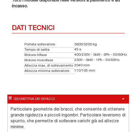
Tutti i modelli disponibili nelle versioni a pavimento e ad
incasso.
DATI TECNICI
Portata sollevatore
3600/3200 kg
45 s
Tempo di salita
400/230V - 3kW - 3Ph - 50/60Hz
Motore trifase
230V - 3kW - 1Ph - 50/60Hz
Motore monofase
2040 mm
Altezza max. di sollevamento
110/105 mm
Altezza minima sollevatore
GEOMETRIA DEI BRACCI
Particolare geometria dei bracci, che consente di ottenere
grande rigidezza e piccoli ingombri. Particolare leverismo di
spunto, che permette di sollevare carichi già ad altezze
minime.