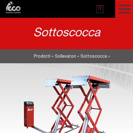
IT
Sottoscocca
Prodotti
»
Sollevatori
»
Sottoscocca
»