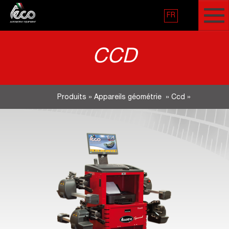
FR
CCD
Produits
»
Appareils géométrie
»
Ccd
»