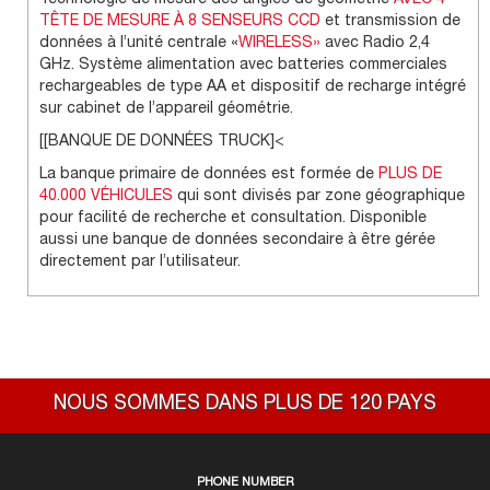
Technologie de mesure des angles de géométrie
AVEC 4
TÊTE DE MESURE À
8 SENSEURS
CCD
et transmission de
données à l’unité centrale «
WIRELESS»
avec Radio 2,4
GHz. Système alimentation avec batteries commerciales
rechargeables de type AA et dispositif de recharge intégré
sur cabinet de l’appareil géométrie.
[[BANQUE DE DONNÉES TRUCK]<
La banque primaire de données est formée de
PLUS DE
40.000 VÉHICULES
qui sont divisés par zone géographique
pour facilité de recherche et consultation. Disponible
aussi une banque de données secondaire à être gérée
directement par l’utilisateur.
NOUS SOMMES DANS PLUS DE 120 PAYS
PHONE NUMBER