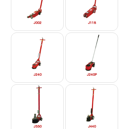
J002
J118
J240
J240P
J330
J440