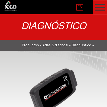
ES
DIAGNÓSTICO
Productos
»
Adas & diagnosi
»
DiagnÓstico
»