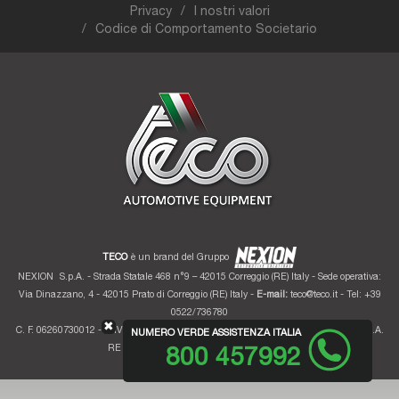
Privacy
I nostri valori
Codice di Comportamento Societario
TECO
è un brand del Gruppo
NEXION
S.p.A. - Strada Statale 468 n°9 – 42015 Correggio (RE) Italy - Sede operativa:
Via Dinazzano, 4 - 42015 Prato di Correggio (RE) Italy -
E-mail:
teco@teco.it
- Tel: +39
0522/736780
✖
C. F. 06260730012 - P. IVA 01700320359 - Registro imprese RE 06260730012 - R.E.A.
NUMERO VERDE ASSISTENZA ITALIA
RE 207099 - Cap. Soc. Euro 10.000.000 i.v.
800 457992