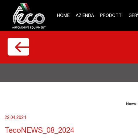
HOME
AZIENDA
PRODOTTI
SERV
News:
22.04.2024
TecoNEWS_08_2024