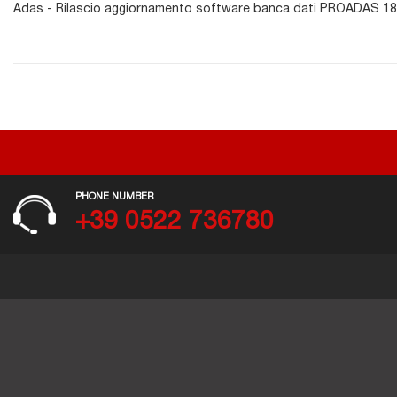
Adas - Rilascio aggiornamento software banca dati PROADAS 18
PHONE NUMBER
+39 0522 736780