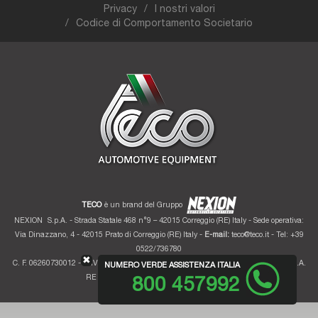
Privacy
I nostri valori
Codice di Comportamento Societario
TECO
è un brand del Gruppo
NEXION
S.p.A. - Strada Statale 468 n°9 – 42015 Correggio (RE) Italy - Sede operativa:
Via Dinazzano, 4 - 42015 Prato di Correggio (RE) Italy -
E-mail:
teco@teco.it
- Tel: +39
0522/736780
✖
C. F. 06260730012 - P. IVA 01700320359 - Registro imprese RE 06260730012 - R.E.A.
NUMERO VERDE ASSISTENZA ITALIA
RE 207099 - Cap. Soc. Euro 10.000.000 i.v.
800 457992