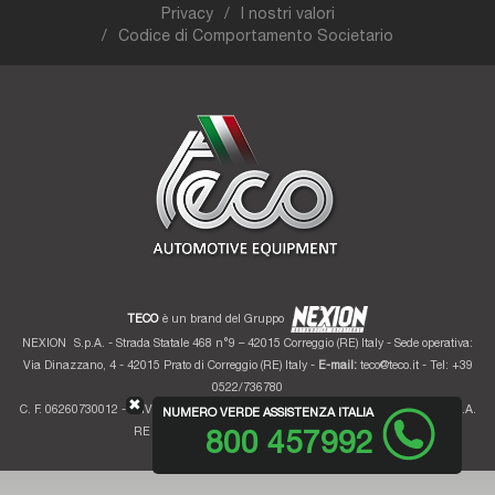
Privacy
I nostri valori
Codice di Comportamento Societario
TECO
è un brand del Gruppo
NEXION
S.p.A. - Strada Statale 468 n°9 – 42015 Correggio (RE) Italy - Sede operativa:
Via Dinazzano, 4 - 42015 Prato di Correggio (RE) Italy -
E-mail:
teco@teco.it
- Tel: +39
0522/736780
✖
C. F. 06260730012 - P. IVA 01700320359 - Registro imprese RE 06260730012 - R.E.A.
NUMERO VERDE ASSISTENZA ITALIA
RE 207099 - Cap. Soc. Euro 10.000.000 i.v.
800 457992