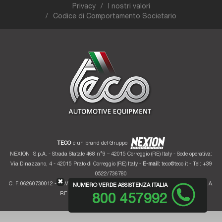
Privacy
I nostri valori
Codice di Comportamento Societario
TECO
è un brand del Gruppo
NEXION
S.p.A. - Strada Statale 468 n°9 – 42015 Correggio (RE) Italy - Sede operativa:
Via Dinazzano, 4 - 42015 Prato di Correggio (RE) Italy -
E-mail:
teco@teco.it
- Tel: +39
0522/736780
✖
C. F. 06260730012 - P. IVA 01700320359 - Registro imprese RE 06260730012 - R.E.A.
NUMERO VERDE ASSISTENZA ITALIA
RE 207099 - Cap. Soc. Euro 10.000.000 i.v.
800 457992