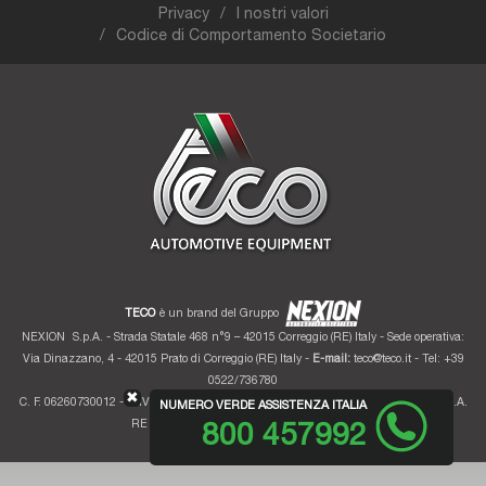
Privacy
I nostri valori
Codice di Comportamento Societario
TECO
è un brand del Gruppo
NEXION
S.p.A. - Strada Statale 468 n°9 – 42015 Correggio (RE) Italy - Sede operativa:
Via Dinazzano, 4 - 42015 Prato di Correggio (RE) Italy -
E-mail:
teco@teco.it
- Tel: +39
0522/736780
✖
C. F. 06260730012 - P. IVA 01700320359 - Registro imprese RE 06260730012 - R.E.A.
NUMERO VERDE ASSISTENZA ITALIA
RE 207099 - Cap. Soc. Euro 10.000.000 i.v.
800 457992