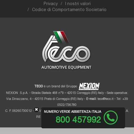
Privacy
I nostri valori
Codice di Comportamento Societario
TECO
è un brand del Gruppo
NEXION
S.p.A. - Strada Statale 468 n°9 – 42015 Correggio (RE) Italy - Sede operativa:
Via Dinazzano, 4 - 42015 Prato di Correggio (RE) Italy -
E-mail:
teco@teco.it
- Tel: +39
0522/736780
✖
C. F. 06260730012 - P. IVA 01700320359 - Registro imprese RE 06260730012 - R.E.A.
NUMERO VERDE ASSISTENZA ITALIA
RE 207099 - Cap. Soc. Euro 10.000.000 i.v.
800 457992