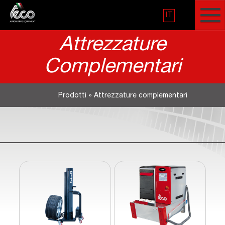
IT
Attrezzature
Complementari
Prodotti
»
Attrezzature complementari