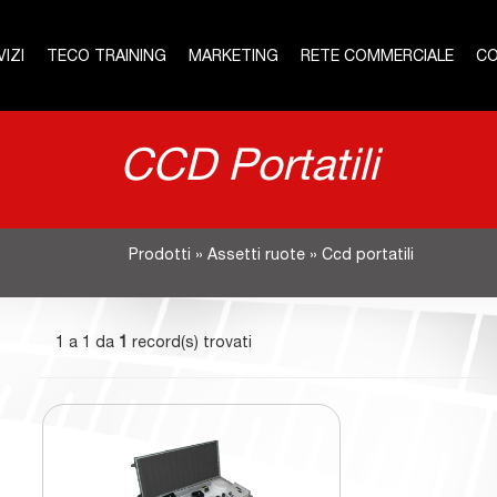
IZI
TECO TRAINING
MARKETING
RETE COMMERCIALE
CO
CCD Portatili
Prodotti
»
Assetti ruote
»
Ccd portatili
1 a 1 da
1
record(s) trovati