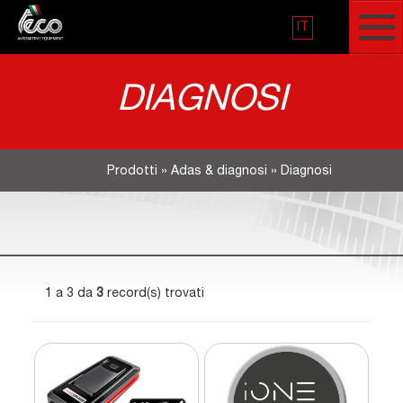
IT
DIAGNOSI
Prodotti
»
Adas & diagnosi
»
Diagnosi
1 a 3 da
3
record(s) trovati