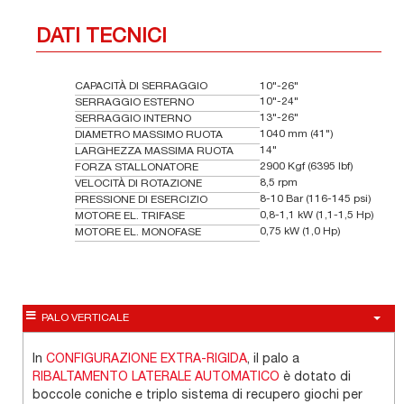
DATI TECNICI
CAPACITÀ DI SERRAGGIO
10"-26"
10"-24"
SERRAGGIO ESTERNO
13"-26"
SERRAGGIO INTERNO
1040 mm (41")
DIAMETRO MASSIMO RUOTA
14"
LARGHEZZA MASSIMA RUOTA
2900 Kgf (6395 lbf)
FORZA STALLONATORE
8,5 rpm
VELOCITÀ DI ROTAZIONE
8-10 Bar (116-145 psi)
PRESSIONE DI ESERCIZIO
0,8-1,1 kW (1,1-1,5 Hp)
MOTORE EL. TRIFASE
0,75 kW (1,0 Hp)
MOTORE EL. MONOFASE
PALO VERTICALE
In
CONFIGURAZIONE EXTRA-RIGIDA
, il palo a
RIBALTAMENTO LATERALE AUTOMATICO
è dotato di
boccole coniche e triplo sistema di recupero giochi per