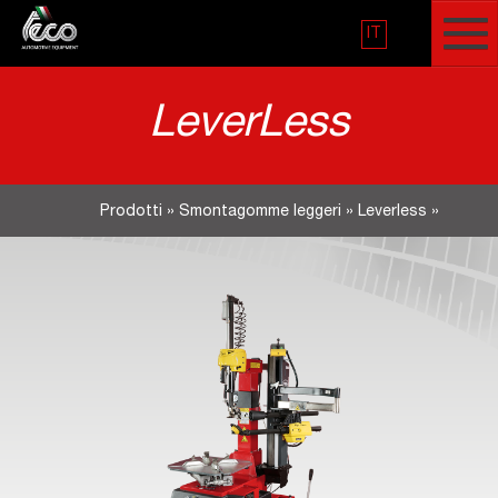
IT
LeverLess
Prodotti
»
Smontagomme leggeri
»
Leverless
»