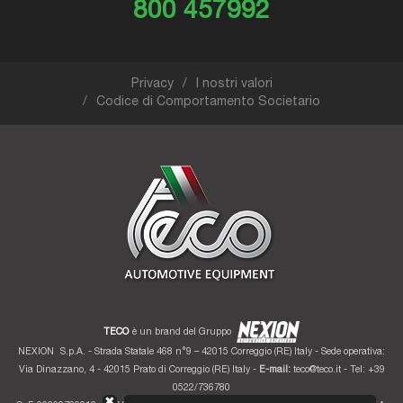
800 457992
Privacy
I nostri valori
Codice di Comportamento Societario
TECO
è un brand del Gruppo
NEXION
S.p.A. - Strada Statale 468 n°9 – 42015 Correggio (RE) Italy - Sede operativa:
Via Dinazzano, 4 - 42015 Prato di Correggio (RE) Italy -
E-mail:
teco@teco.it
- Tel: +39
0522/736780