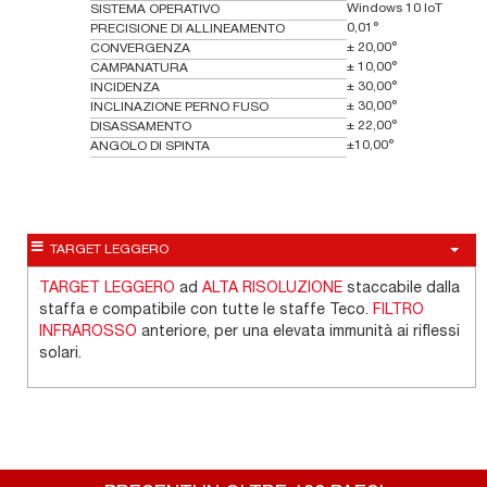
Windows 10 IoT
SISTEMA OPERATIVO
0,01°
PRECISIONE DI ALLINEAMENTO
± 20,00°
CONVERGENZA
± 10,00°
CAMPANATURA
± 30,00°
INCIDENZA
± 30,00°
INCLINAZIONE PERNO FUSO
± 22,00°
DISASSAMENTO
±10,00°
ANGOLO DI SPINTA
TARGET LEGGERO
TARGET LEGGERO
ad
ALTA RISOLUZIONE
staccabile dalla
staffa e compatibile con tutte le staffe Teco.
FILTRO
INFRAROSSO
anteriore, per una elevata immunità ai riflessi
solari.