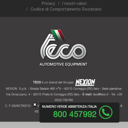
Privacy
I nostri valori
Codice di Comportamento Societario
TECO
è un brand del Gruppo
NEXION
S.p.A. - Strada Statale 468 n°9 – 42015 Correggio (RE) Italy - Sede operativa:
Via Dinazzano, 4 - 42015 Prato di Correggio (RE) Italy -
E-mail:
teco@teco.it
- Tel: +39
0522/736780
✖
C. F. 06260730012 - P. IVA 01700320359 - Registro imprese RE 06260730012 - R.E.A.
NUMERO VERDE ASSISTENZA ITALIA
RE 207099 - Cap. Soc. Euro 10.000.000 i.v.
800 457992