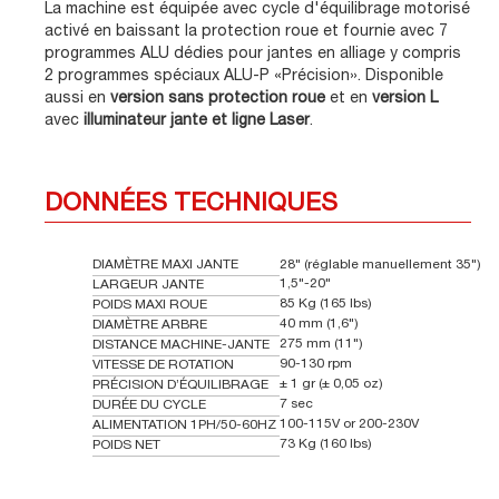
La machine est équipée avec cycle d'équilibrage motorisé
activé en baissant la protection roue et fournie avec 7
programmes ALU dédies pour jantes en alliage y compris
2 programmes spéciaux ALU-P «Précision». Disponible
aussi en
version sans protection roue
et en
version L
avec
illuminateur jante et ligne Laser
.
DONNÉES TECHNIQUES
DIAMÈTRE MAXI JANTE
28" (réglable manuellement 35")
1,5"-20"
LARGEUR JANTE
85 Kg (165 lbs)
POIDS MAXI ROUE
40 mm (1,6")
DIAMÈTRE ARBRE
275 mm (11")
DISTANCE MACHINE-JANTE
90-130 rpm
VITESSE DE ROTATION
± 1 gr (± 0,05 oz)
PRÉCISION D’ÉQUILIBRAGE
7 sec
DURÉE DU CYCLE
100-115V or 200-230V
ALIMENTATION 1PH/50-60HZ
73 Kg (160 lbs)
POIDS NET