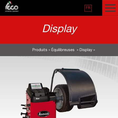
FR
Display
Produits
»
Équilibreuses
»
Display
»