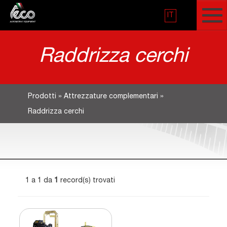
IT
Raddrizza cerchi
Prodotti
»
Attrezzature complementari
»
Raddrizza cerchi
1 a 1 da
1
record(s) trovati